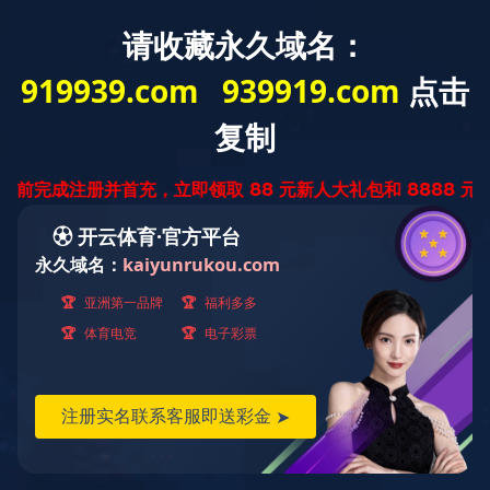
企业分站
|
网站地图
|
RSS
|
XML
首页
走进亚搏中国官方网站_亚搏yabo(中国)
企业简介
企业文化
总经理专栏
企业荣誉
产品中心
石膏系列
腻子粉系列
胶类系列
涂料系列
防水系列
案例展示
产品展示
门店展示
经销商展示
新闻中心
公司新闻
行业新闻
技术知识
招商合作
亚搏中国官方网站_亚搏yabo(中国)
联系方式