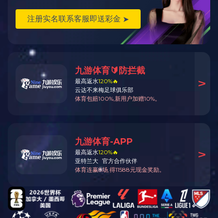
如果挑选瓷砖粘结剂
防水材料施工需要注意什么
瓷砖粘结剂冬天施工需要注意...
嵌缝石膏施工时需要注意什么
外墙弹性腻子粉有哪些优点和...
热门关键词
瓷砖粘结剂
生态墙锢
内墙墙面漆
外墙柔性腻子粉
外墙乳胶漆
连云港石膏制品
净味无添加内墙漆
901胶水
生态马赛克瓷砖胶
生态自流平水泥
连云港外墙漆